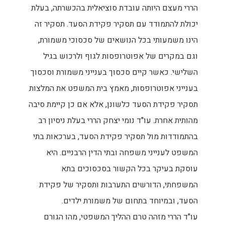
הררי מעצם היותה עובדת סוציאלית בהכשרתה, בעלת
יכולת להתמודד עם תסקיר פקידת הסעד. תסקיר זה
הינו משמעותי בכל הנושאים של סכסוכי משמורת,
וגם במקרים של אפוטרופסות לגוף ולרכוש בגיל
השלישי. כאשר קיים סכסוך בענייני משמורת וסכסוך
בענייני אפוטרופסות, מאמץ בית המשפט את המלצות
תסקיר פקידת הסעד כלשונן, אלא אם כן קיימת סיבה
מהותית אחרת. עו"ד נומי יצחק הררי בעלת ניסיון רב
בהתמודדות מול תסקיר פקידת הסעד, בערכאות בתי
המשפט לענייני משפחה ובתי הדין הרבניים. היא
עוסקת בעיקר בכל הקשור בסכסוכים בתא
המשפחתי, הדורשים התערבות ותסקיר של פקידת
הסעד, ובמיוחד בתחום של משמורת ילדים.
עו"ד הררי מזהה טרם ההליך המשפטי, מהו הגורם