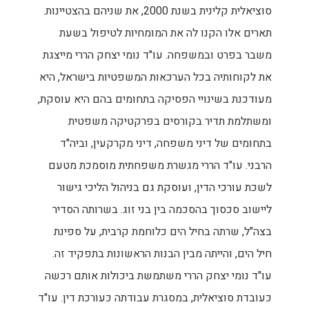
סוציאלית קלינית בשנת 2000, את שניהם בהצטיינות.
תארים אלו הקנו לה את המומחיות לטיפול בשעת
משבר בפרט ובמשפחה. עו"ד נומי יצחק הררי מייצגת
את לקוחותיה בכל הערכאות המשפטיות בישראל, היא
מעודכנת בשינויי הפסיקה בתחומים בהם היא עוסקת,
ומשתלמת תדיר בקורסים בפרקטיקה משפטית
בתחומים של דיני משפחה, דיני מקרקעין, וביה"ד
הרבני. עו"ד הררי מגשרת משפחתית מוסמכת מטעם
לשכת עורכי הדין, ועוסקת גם בניהול הליכי גישור
ליישוב סכסוך בהסכמה בין בני זוג. בשרותה הסדיר
בצה"ל, שרתה בחיל הים כלוחמת קרבית, על ספינת
חיל הים, והייתה מבין הבנות הראשונות בתפקיד זה.
עו"ד נומי יצחק הררי משתמשת ביכולות אותם רכשה
כעובדת סוציאלית, במסגרת עבודתה כעורכת דין. עו"ד