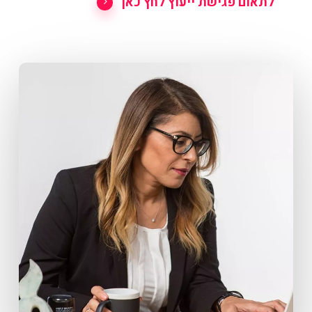
לתאום פגישת ייעוץ לחץ כאן