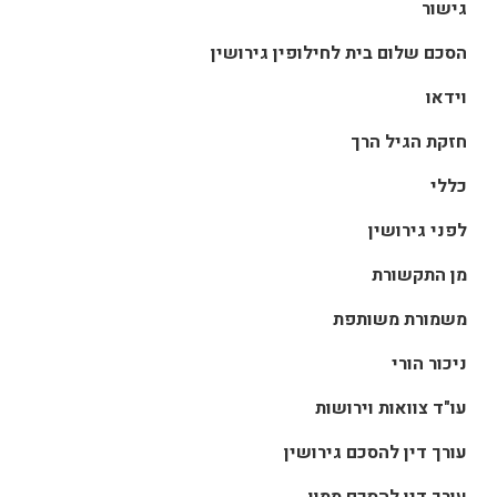
גישור
הסכם שלום בית לחילופין גירושין
וידאו
חזקת הגיל הרך
כללי
לפני גירושין
מן התקשורת
משמורת משותפת
ניכור הורי
עו"ד צוואות וירושות
עורך דין להסכם גירושין
עורך דין להסכם ממון