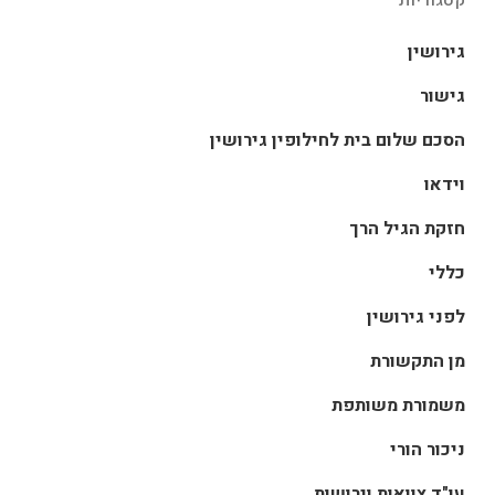
גירושין
גישור
הסכם שלום בית לחילופין גירושין
וידאו
חזקת הגיל הרך
כללי
לפני גירושין
מן התקשורת
משמורת משותפת
ניכור הורי
עו"ד צוואות וירושות