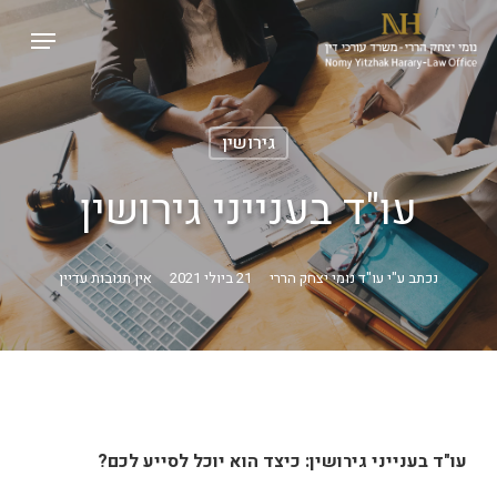
p
Menu
o
Close
n
Menu
t
גירושין
עו"ד בענייני גירושין
נכתב ע"י
עו"ד נומי יצחק הררי
21 ביולי 2021
אין תגובות עדיין
עו"ד בענייני גירושין: כיצד הוא יוכל לסייע לכם?