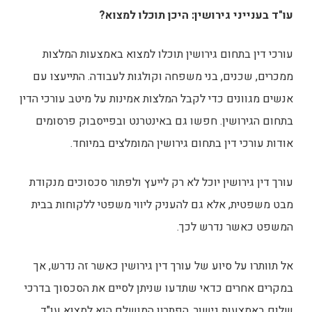
עו"ד בענייני גירושין: היכן תוכלו למצוא?
עורכי דין בתחום גירושין תוכלו למצוא באמצעות המלצות
ממכרים, שכנים, בני משפחה וקולגות לעבודה. התייעצו עם
אנשים מגוונים כדי לקבל המלצות אמינות על מיטב עורכי הדין
בתחום הגירושין. חפשו גם באינטרנט ובפייסבוק פרסומים
אודות עורכי דין בתחום גירושין המומלצים במיוחד.
עורך דין גירושין יוכל לא רק לייעץ ולפתור סכסוכים מנקודת
מבט משפטית, אלא גם להעניק ליווי משפטי ללקוחות בבית
המשפט כאשר נדרש לכך.
אל תוותרו על סיוע של עורך דין גירושין כאשר זה נדרש, אך
במקרים אחרים כדאי שתדעו שניתן לסיים את הסכסוך בדרכי
שלום באמצעות גישור. הפתרון המושלם הוא למצוא עו"ד