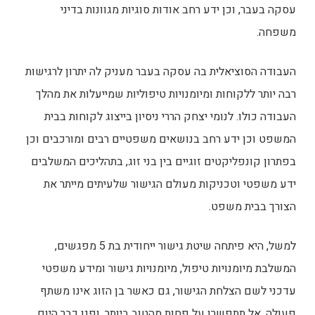
עסקה בעבר, וכן ידע רחב אודות סוגיות מגוונות בדיני
משפחה.
העבודה הסוציאלית בה עסקה בעבר מעניק לה יתרון לרגישות
רבה יותר ללקוחות ומיומנויות טיפוליות שמייעלות את מהלך
העבודה כולו. לנומי יצחק הררי ניסיון בייצוג לקוחות בבית
המשפט וכן ידע רחב בנושאים משפטיים רבים ומורכבים וכן
בפתרון קונפליקטים זוגיים בין בני זוג, בתהליכים המשלבים
ידע משפטי וטכניקות מעולם הגישור שלעיתים מייתר את
הצורך בבית משפט.
למשל,
היא פיתחה שיטת גישור ייחודית בת 5 מפגשים,
המשלבת מיומנויות טיפול, מיומנויות גישור ומידע משפטי
עדכני לשם הצלחת הגישור, גם כאשר בן הזוג אינו משתף
פעולה
. אל תתפשרו על פחות מהטוב ביותר, ופנו כבר היום