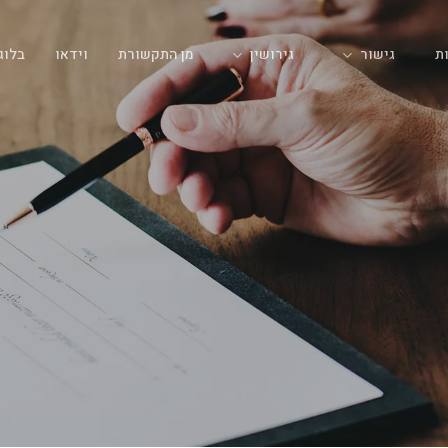
גישור
גירושין
ת
מן התקשורת
וידאו
בלוג