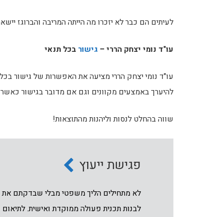
לעיתים הם כבר לא יזכרו מה הייתה המריבה והברוגז יישא
עו"ד נומי יצחק הררי –
גישור
בכל תנאי
עו"ד נומי יצחק הררי מציעה את האפשרות של גישור בכל
להיערך באמצעים מקוונים וגם אם מדובר בגישור כאשר רק
שווה בהחלט לנסות וליהנות מהתוצאות!
פגישת ייעוץ
לא מתחילים הליך משפטי מבלי שבדקתם את זכ
לבנות תכנית פעולה ממוקדת ואישית. לתיאום פ