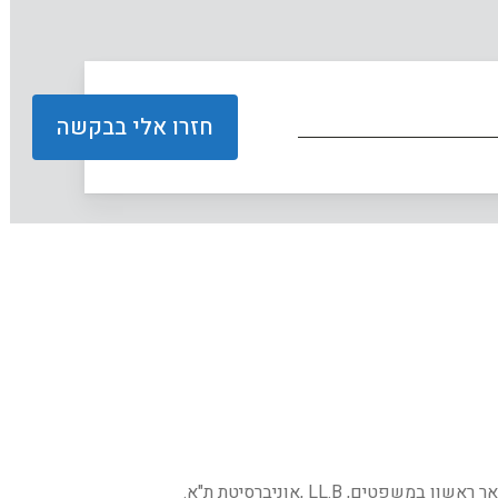
גישור משפחתי, לשכת עורכי הדין. תואר ראשון במשפטים, LL.B ,אוניברסיטת ת"א.