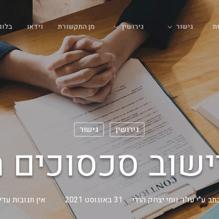
גישור
גירושין
ת
מן התקשורת
וידאו
בלוג
גירושין
גישור
יישוב סכסוכים מ
תב ע"י
עו"ד נומי יצחק הררי
31 באוגוסט 2021
אין תגובות עדיי