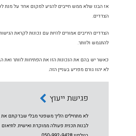
אז הבנו שלא ממש חייבים להגיע למקום אחד על מנת לער
הצדדים.
הצדדים היריבים אמורים להיות עם נכונות לקראת הגישור
להתגמש ולוותר.
כאשר יש בהם את הנכונות הזו את הפתיחות לוותר ואת הב
לא יהוו גורם מפריע בעניין הזה.
פגישת ייעוץ
לא מתחילים הליך משפטי מבלי שבדקתם את זכ
לבנות תכנית פעולה ממוקדת ואישית. לתיאום פ
בטלפון 050-992-9428