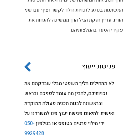
חרף המציאות המשתנה של ימינו ולאור התפיסות
המשתנות בנוגע לזכויות הילד לקשר רציף עם שני
הוריו, עדיין חזקת הגיל הרך ממשיכה להנחות את
פקידי הסעד בהמלצותיהם.
פגישת ייעוץ
לא מתחילים הליך משפטי מבלי שבדקתם את
זכויותיכם, להבין מה עומד לפניכם ובראש
ובראשונה לבנות תכנית פעולה ממוקדת
ואישית. לתיאום פגישת יעוץ פנו למשרדנו על
ידי מילוי פרטים בטופס או בטלפון
050-
9929428