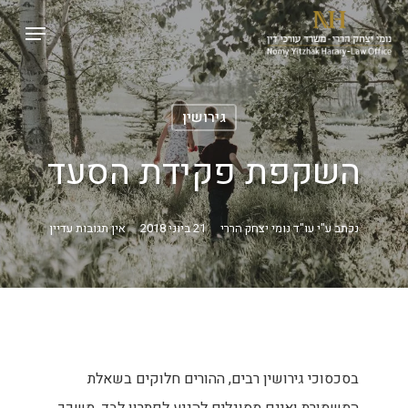
p
Menu
o
Close
n
Menu
t
גירושין
השקפת פקידת הסעד
נכתב ע"י
עו"ד נומי יצחק הררי
21 ביוני 2018
אין תגובות עדיין
בסכסוכי גירושין רבים, ההורים חלוקים בשאלת