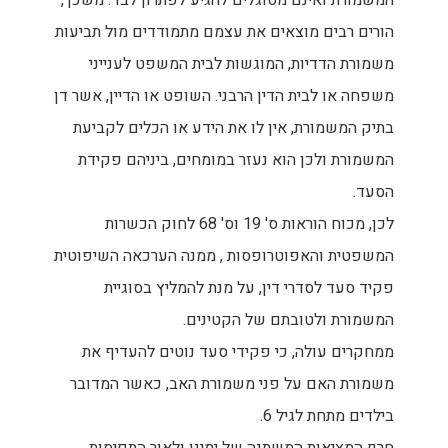
המשמורת ואינם מסוגלים להגיע לפתרון לבד. משכך,
הורים רבים מוצאים את עצמם מתמודדים מול תביעות
משמורת הדדיות, המוגשות לבית המשפט לענייני
משפחה או לבית הדין הרבני. השופט או הדיין, אשר דן
בתיק המשמורת, אין לו את הידע או הכלים לקביעת
המשמורת ולכן הוא נעזר במומחים, ביניהם פקידת
הסעד.
לכן, מכוח הוראות ס' 19 וס' 68 לחוק הכשרות
המשפטית והאפוטרופסות , ממנה הערכאה השיפוטית
פקיד סעד לסדרי דין, על מנת להמליץ בסוגיית
המשמורת ולטובתם של הקטינים.
ממחקרים עולה, כי פקידי סעד נוטים להעדיף את
משמורת האם על פני משמורת האב, כאשר המדובר
בילדים מתחת לגיל 6.