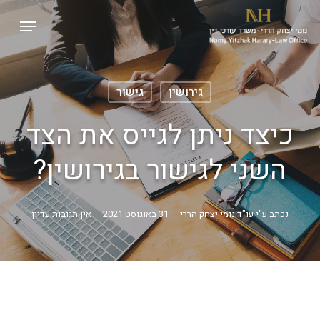
p
Menu
o
Close
n
Menu
t
גירושין
גישור
כיצד ניתן לגייס את הצד
השני לגישור בגירושין?
נכתב ע"י
עו"ד נומי יצחק הררי
31 באוגוסט 2021
אין תגובות עדיין