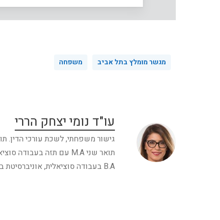
מגשר מומלץ בתל אביב
משפחה
עו"ד נומי יצחק הררי
תואר שני M.A עם תזה בעבוד
B.A בעבודה סוציאלית, אוניברסיטת בר- אילן.