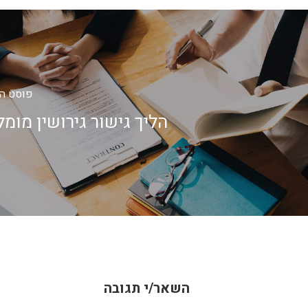
פוסט ה
הליך גישור גירושין מומל
השאר/י תגובה