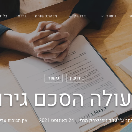
גישור
גירושין
ת
מן התקשורת
וידאו
בלוג
גירושין
גישור
ולה הסכם גירו
תב ע"י
עו"ד נומי יצחק הררי
24 באוגוסט 2021
אין תגובות עדיי