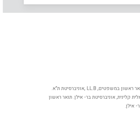
גישור משפחתי, לשכת עורכי הדין. תואר ראשון במשפטים, LL.B ,אוניברסיטת ת"א.
ה סוציאלית קלינית, אוניברסיטת בר- אילן. תואר ראשון