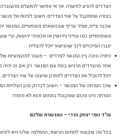
הצדדים להגיע לפשרה. אך אי אפשר להתעלם מהעובדה 
בצורה שתתקבל על שני הצדדים. חשוב לפנות אל מגשר ש
שכבר ציינו, תמיד עדיף שבנושאים משפטיים, המגשר יה
משפחתיים כמו ענייני גירושין או סכסוכי ירושות, הרי שע
יגברו הסיכויים לכך שהגישור יוכל להצליח.
כימיה טובה בין המגשר לצדדים – מעבר למקצועיות של
אחד מהצדדים מרגיש בנוח עם המגשר. רק אם זה יהיה כך
יוכל להוביל את הצדדים לפתרון שיענה על שני הצדדים.
שכר הטרחה של המגשר – חשוב לבדוק מהן העלויות המקו
הטרחה הינו סכום שמקובל בתחום והוא לא מופרז.
עו"ד נומי יצחק הררי – המגשרת שלכם
בכל מה שקשור לתחום הגישור, ההמלצה שלנו היא לפנות א