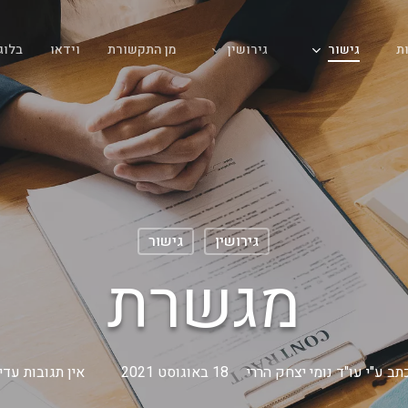
גישור
גירושין
ת
מן התקשורת
וידאו
בלוג
גירושין
גישור
מגשרת
תב ע"י
עו"ד נומי יצחק הררי
18 באוגוסט 2021
אין תגובות עדיי