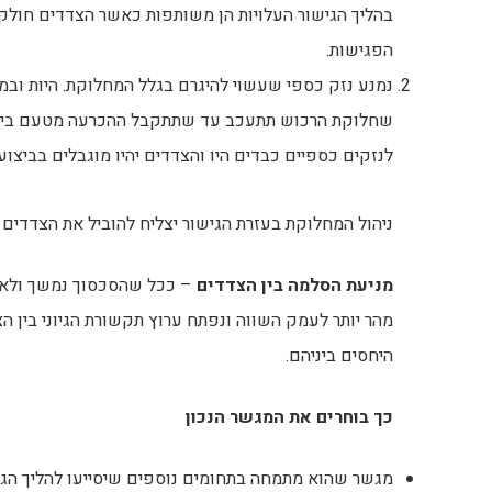
בהליך הגישור העלויות הן משותפות כאשר הצדדים חולק
הפגישות.
נמנע נזק כספי שעשוי להיגרם בגלל המחלוקת. היות ובמ
שחלוקת הרכוש תתעכב עד שתתקבל ההכרעה מטעם בית
לנזקים כספיים כבדים היו והצדדים יהיו מוגבלים בביצוע
ניהול המחלוקת בעזרת הגישור יצליח להוביל את הצדדים
מניעת הסלמה בין הצדדים
– ככל שהסכסוך נמשך ולא מ
מהר יותר לעמק השווה ונפתח ערוץ תקשורת הגיוני בין 
היחסים ביניהם.
כך בוחרים את המגשר הנכון
מגשר שהוא מתמחה בתחומים נוספים שיסייעו להליך הגיש