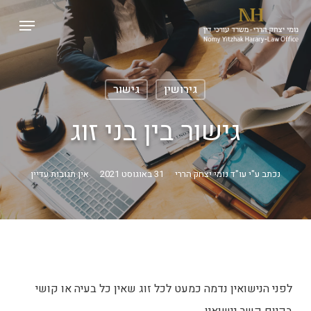
p
Menu
o
Close
n
Menu
t
גירושין
גישור
גישור בין בני זוג
נכתב ע"י
עו"ד נומי יצחק הררי
31 באוגוסט 2021
אין תגובות עדיין
לפני הנישואין נדמה כמעט לכל זוג שאין כל בעיה או קושי