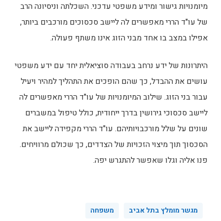
מיומנויות גישור ומידע משפטי עדכני. השכלתה וניסיונה הרב
של עו"ד הררי מאפשרים לה ליישב סכסוכים מורכבים ביותר,
אפילו במצב בו אחד מבני הזוג אינו משתף פעולה.
היתרונות של ידע נרחב בעבודה סוציאלית יחד עם ידע משפטי
עושים את ההבדל, כך שהם הופכים את התהליך למהיר ויעיל
עבור בני הזוג. שילוב המיומנויות של עו"ד הררי מאפשרים לה
ליישב סכסוכי גירושין בדרך ייחודית, כולל טיפול במשברים
שונים על שלל מורכבויותיהם. עו"ד הררי מקפידה ליישב את
הסכסוך תוך מיצוי הזכויות של הצדדים, כך שכולם מרוויחים.
פנו אליה וגלו שאפשר להתגרש יפה.
מגשר מומלץ בתל אביב
משפחה