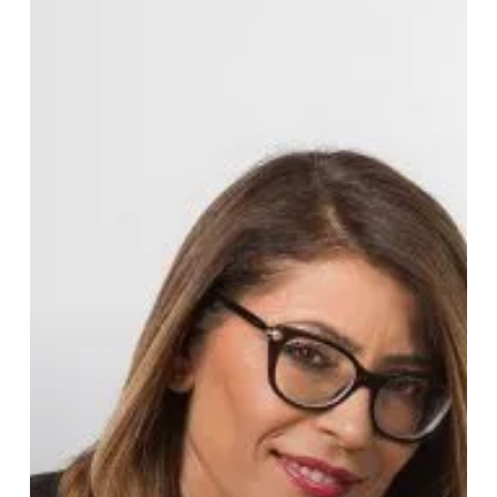
דין
צוואות
וירושות